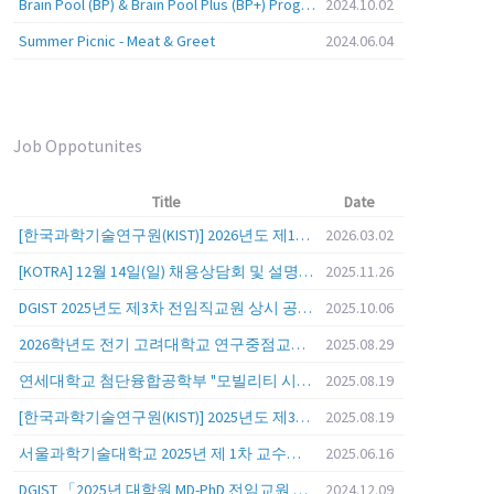
Brain Pool (BP) & Brain Pool Plus (BP+) Programs
2024.10.02
Summer Picnic - Meat & Greet
2024.06.04
Job Oppotunites
Title
Date
[한국과학기술연구원(KIST)] 2026년도 제1차 연구부문 공개채용 안내
2026.03.02
[KOTRA] 12월 14일(일) 채용상담회 및 설명회를 안내
2025.11.26
DGIST 2025년도 제3차 전임직교원 상시 공개초빙 공고
2025.10.06
2026학년도 전기 고려대학교 연구중점교수 초빙 공고
2025.08.29
연세대학교 첨단융합공학부 "모빌리티 시스템 전 분야" 전임교원 특별채용 (2026년 9월 1일자 임용 예정)
2025.08.19
[한국과학기술연구원(KIST)] 2025년도 제3차 연구부문 공개채용 안내
2025.08.19
서울과학기술대학교 2025년 제 1차 교수초빙 (교육공무원 일반공개채용) 공고
2025.06.16
DGIST 「2025년 대학원 MD-PhD 전임교원 공개초빙」
2024.12.09