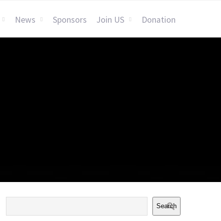
News
Sponsors
Join US
Donation
Search