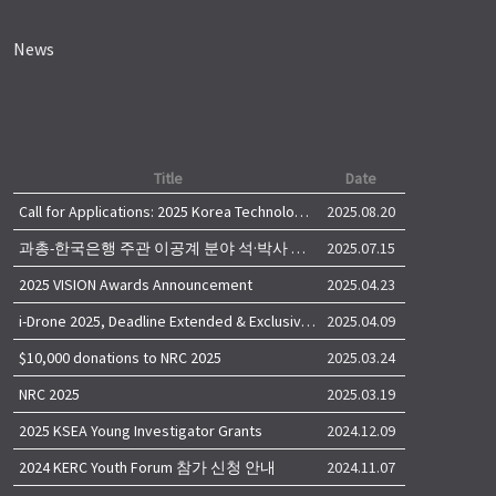
News
Title
Date
Call for Applications: 2025 Korea Technology Advisory Group (K-TAG)
2025.08.20
과총-한국은행 주관 이공계 분야 석·박사 학위자 대상 서베이
2025.07.15
2025 VISION Awards Announcement
2025.04.23
i-Drone 2025, Deadline Extended & Exclusive Opportunity to Travel to Korea!
2025.04.09
$10,000 donations to NRC 2025
2025.03.24
NRC 2025
2025.03.19
2025 KSEA Young Investigator Grants
2024.12.09
2024 KERC Youth Forum 참가 신청 안내
2024.11.07