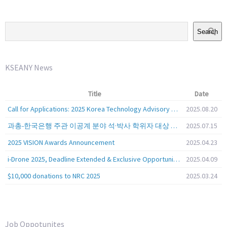
Search
KSEANY News
Title
Date
Call for Applications: 2025 Korea Technology Advisory Group (K-TAG)
2025.08.20
과총-한국은행 주관 이공계 분야 석·박사 학위자 대상 서베이
2025.07.15
2025 VISION Awards Announcement
2025.04.23
i-Drone 2025, Deadline Extended & Exclusive Opportunity to Travel to Korea!
2025.04.09
$10,000 donations to NRC 2025
2025.03.24
Job Oppotunites