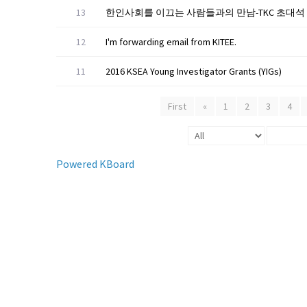
13
한인사회를 이끄는 사람들과의 만남-TKC 초대석
12
I'm forwarding email from KITEE.
11
2016 KSEA Young Investigator Grants (YIGs)
First
«
1
2
3
4
Powered KBoard