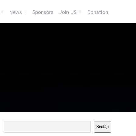
News
Sponsors
Join US
Donation
Search