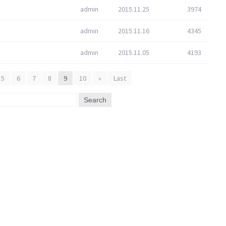
admin
2015.11.25
3974
admin
2015.11.16
4345
admin
2015.11.05
4193
5
6
7
8
9
10
»
Last
Search