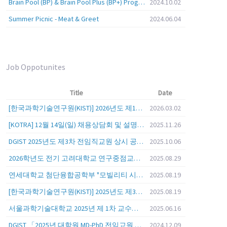
Brain Pool (BP) & Brain Pool Plus (BP+) Programs
2024.10.02
Summer Picnic - Meat & Greet
2024.06.04
Job Oppotunites
Title
Date
[한국과학기술연구원(KIST)] 2026년도 제1차 연구부문 공개채용 안내
2026.03.02
[KOTRA] 12월 14일(일) 채용상담회 및 설명회를 안내
2025.11.26
DGIST 2025년도 제3차 전임직교원 상시 공개초빙 공고
2025.10.06
2026학년도 전기 고려대학교 연구중점교수 초빙 공고
2025.08.29
연세대학교 첨단융합공학부 "모빌리티 시스템 전 분야" 전임교원 특별채용 (2026년 9월 1일자 임용 예정)
2025.08.19
[한국과학기술연구원(KIST)] 2025년도 제3차 연구부문 공개채용 안내
2025.08.19
서울과학기술대학교 2025년 제 1차 교수초빙 (교육공무원 일반공개채용) 공고
2025.06.16
DGIST 「2025년 대학원 MD-PhD 전임교원 공개초빙」
2024.12.09