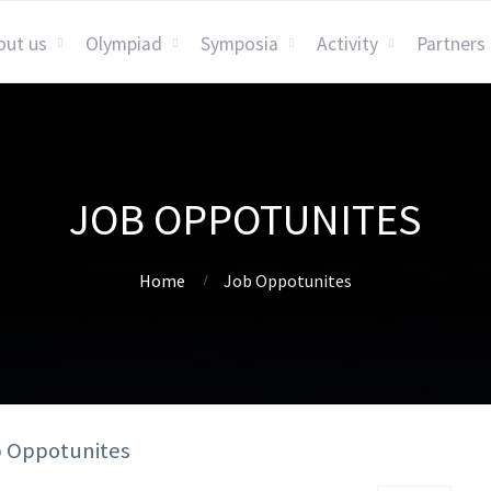
out us
Olympiad
Symposia
Activity
Partners
JOB OPPOTUNITES
Home
Job Oppotunites
b Oppotunites