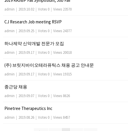
2019 KASBP Fall Symposium, Job Fair
admin
|
2019.10.02
|
Votes 0
|
Views 23570
CJ Research Job meeting RSVP
admin
|
2019.09.25
|
Votes 0
|
Views 24377
하나제약 신약개발 전문가 모집
admin
|
2019.09.17
|
Votes 0
|
Views 20018
(주) 브릿지바이오테라퓨틱스 채용 공고 안내문
admin
|
2019.09.17
|
Votes 0
|
Views 19315
종근당 채용
admin
|
2019.09.07
|
Votes 0
|
Views 8626
Pinetree Therapeutics Inc
admin
|
2019.08.26
|
Votes 0
|
Views 8457