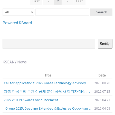
First
«
2
»
Last
Search
Powered KBoard
Search
KSEANY News
Title
Date
Call for Applications: 2025 Korea Technology Advisory Group (K-TAG)
2025.08.20
과총-한국은행 주관 이공계 분야 석·박사 학위자 대상 서베이
2025.07.15
2025 VISION Awards Announcement
2025.04.23
i-Drone 2025, Deadline Extended & Exclusive Opportunity to Travel to Korea!
2025.04.09