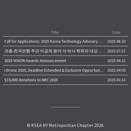
Title
Date
Call for Applications: 2025 Korea Technology Advisory Group (K-TAG)
2025.08.20
과총-한국은행 주관 이공계 분야 석·박사 학위자 대상 서베이
2025.07.15
2025 VISION Awards Announcement
2025.04.23
i-Drone 2025, Deadline Extended & Exclusive Opportunity to Travel to Korea!
2025.04.09
$10,000 donations to NRC 2025
2025.03.24
© KSEA NY Metropolitan Chapter 2026.