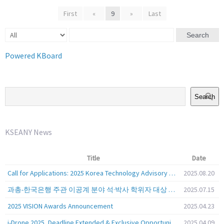
First
«
9
»
Last
Search
Powered KBoard
Search
KSEANY News
Title
Date
Call for Applications: 2025 Korea Technology Advisory Group (K-TAG)
2025.08.20
과총-한국은행 주관 이공계 분야 석·박사 학위자 대상 서베이
2025.07.15
2025 VISION Awards Announcement
2025.04.23
i-Drone 2025, Deadline Extended & Exclusive Opportunity to Travel to Korea!
2025.04.09