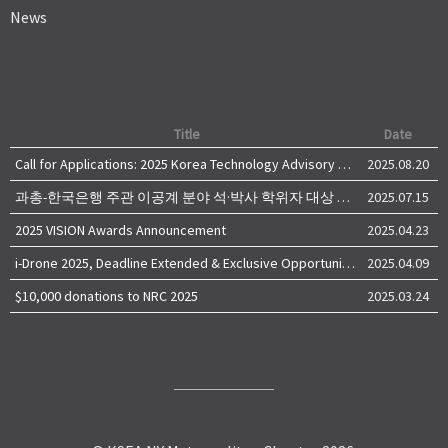
News
Title
Date
Call for Applications: 2025 Korea Technology Advisory Group (K-TAG)
2025.08.20
과총-한국은행 주관 이공계 분야 석·박사 학위자 대상 서베이
2025.07.15
2025 VISION Awards Announcement
2025.04.23
i-Drone 2025, Deadline Extended & Exclusive Opportunity to Travel to Korea!
2025.04.09
$10,000 donations to NRC 2025
2025.03.24