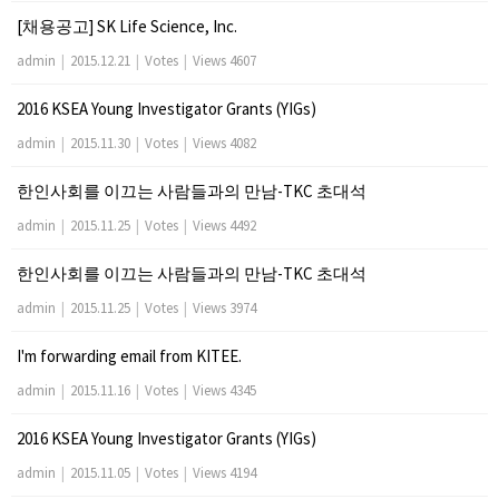
[채용공고] SK Life Science, Inc.
admin
|
2015.12.21
|
Votes
|
Views 4607
2016 KSEA Young Investigator Grants (YIGs)
admin
|
2015.11.30
|
Votes
|
Views 4082
한인사회를 이끄는 사람들과의 만남-TKC 초대석
admin
|
2015.11.25
|
Votes
|
Views 4492
한인사회를 이끄는 사람들과의 만남-TKC 초대석
admin
|
2015.11.25
|
Votes
|
Views 3974
I'm forwarding email from KITEE.
admin
|
2015.11.16
|
Votes
|
Views 4345
2016 KSEA Young Investigator Grants (YIGs)
admin
|
2015.11.05
|
Votes
|
Views 4194