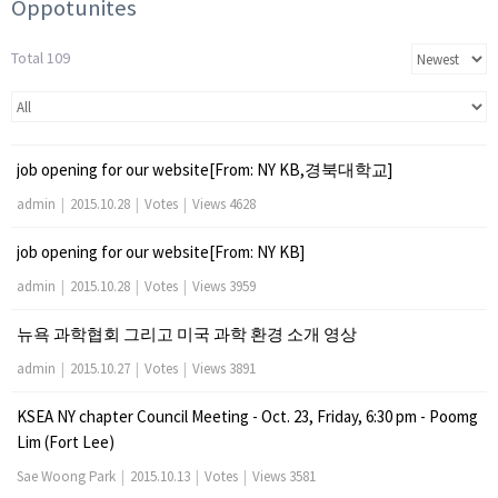
Oppotunites
Total 109
job opening for our website[From: NY KB,경북대학교]
admin
|
2015.10.28
|
Votes
|
Views 4628
job opening for our website[From: NY KB]
admin
|
2015.10.28
|
Votes
|
Views 3959
뉴욕 과학협회 그리고 미국 과학 환경 소개 영상
admin
|
2015.10.27
|
Votes
|
Views 3891
KSEA NY chapter Council Meeting - Oct. 23, Friday, 6:30 pm - Poomg
Lim (Fort Lee)
Sae Woong Park
|
2015.10.13
|
Votes
|
Views 3581