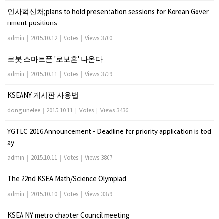
인사혁신처;plans to hold presentation sessions for Korean Gover
nment positions
admin
|
2015.10.12
|
Votes
|
Views 3700
로봇 스마트폰 '로보혼' 나온다
admin
|
2015.10.11
|
Votes
|
Views 3739
KSEANY 게시판 사용법
dongjunelee
|
2015.10.11
|
Votes
|
Views 3436
YGTLC 2016 Announcement - Deadline for priority application is tod
ay
admin
|
2015.10.11
|
Votes
|
Views 3867
The 22nd KSEA Math/Science Olympiad
admin
|
2015.10.10
|
Votes
|
Views 3379
KSEA NY metro chapter Council meeting