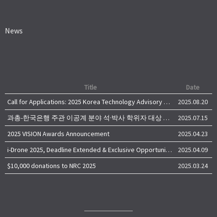
News
Title
Date
Call for Applications: 2025 Korea Technology Advisory Group (K-TAG)
2025.08.20
과총-한국은행 주관 이공계 분야 석·박사 학위자 대상 서베이
2025.07.15
2025 VISION Awards Announcement
2025.04.23
i-Drone 2025, Deadline Extended & Exclusive Opportunity to Travel to Korea!
2025.04.09
$10,000 donations to NRC 2025
2025.03.24