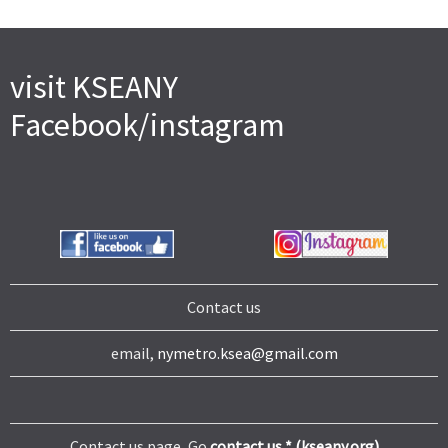
visit KSEANY
Facebook/instagram
Contact us
email,
nymetro.ksea@gmail.com
Contact us page, Go
contact us * (kseany.org)