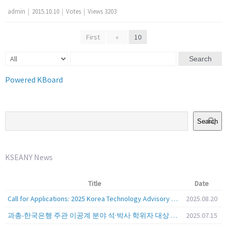
admin
|
2015.10.10
|
Votes
|
Views 3203
First
«
10
Search
Powered KBoard
Search
KSEANY News
Title
Date
Call for Applications: 2025 Korea Technology Advisory Group (K-TAG)
2025.08.20
과총-한국은행 주관 이공계 분야 석·박사 학위자 대상 서베이
2025.07.15