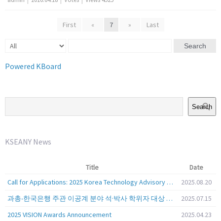
First
«
7
»
Last
Search
Powered KBoard
Search
KSEANY News
Title
Date
Call for Applications: 2025 Korea Technology Advisory Group (K-TAG)
2025.08.20
과총-한국은행 주관 이공계 분야 석·박사 학위자 대상 서베이
2025.07.15
2025 VISION Awards Announcement
2025.04.23