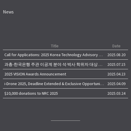
News
Title
Date
Call for Applications: 2025 Korea Technology Advisory Group (K-TAG)
2025.08.20
과총-한국은행 주관 이공계 분야 석·박사 학위자 대상 서베이
2025.07.15
2025 VISION Awards Announcement
2025.04.23
i-Drone 2025, Deadline Extended & Exclusive Opportunity to Travel to Korea!
2025.04.09
$10,000 donations to NRC 2025
2025.03.24