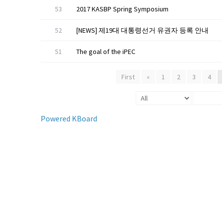
53
2017 KASBP Spring Symposium
52
[NEWS] 제19대 대통령선거 유권자 등록 안내
51
The goal of the iPEC
First
«
1
2
3
4
Powered KBoard