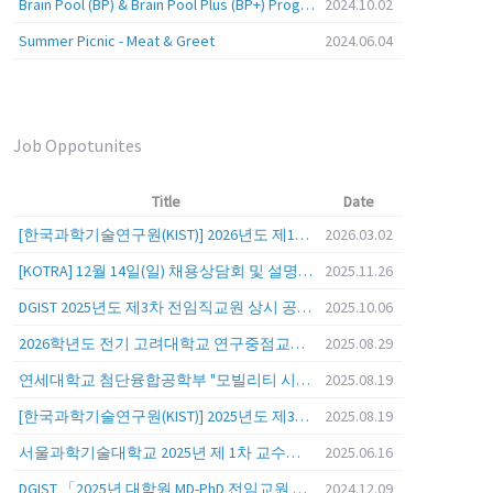
Brain Pool (BP) & Brain Pool Plus (BP+) Programs
2024.10.02
Summer Picnic - Meat & Greet
2024.06.04
Job Oppotunites
Title
Date
[한국과학기술연구원(KIST)] 2026년도 제1차 연구부문 공개채용 안내
2026.03.02
[KOTRA] 12월 14일(일) 채용상담회 및 설명회를 안내
2025.11.26
DGIST 2025년도 제3차 전임직교원 상시 공개초빙 공고
2025.10.06
2026학년도 전기 고려대학교 연구중점교수 초빙 공고
2025.08.29
연세대학교 첨단융합공학부 "모빌리티 시스템 전 분야" 전임교원 특별채용 (2026년 9월 1일자 임용 예정)
2025.08.19
[한국과학기술연구원(KIST)] 2025년도 제3차 연구부문 공개채용 안내
2025.08.19
서울과학기술대학교 2025년 제 1차 교수초빙 (교육공무원 일반공개채용) 공고
2025.06.16
DGIST 「2025년 대학원 MD-PhD 전임교원 공개초빙」
2024.12.09