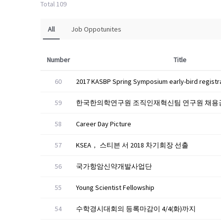
Total 109
All
Job Oppotunites
Number
Title
60
2017 KASBP Spring Symposium early-bird registr
59
한국한의학연구원 조직인재혁신팀 연구원 채용
58
Career Day Picture
57
KSEA， 스티븐 서 2018 차기회장 선출
56
국가항암신약개발사업단
55
Young Scientist Fellowship
54
수학경시대회의 등록마감이 4/4(화)까지