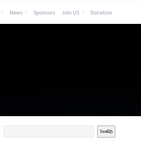
News
Sponsors
Join US
Donation
Search