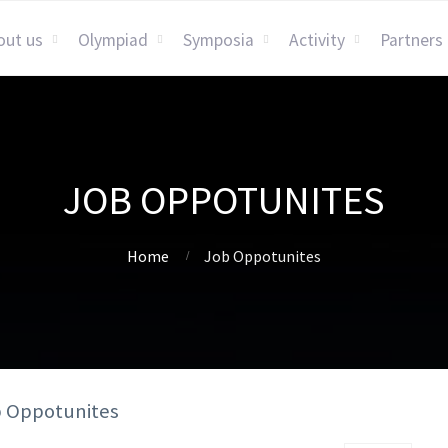
out us
Olympiad
Symposia
Activity
Partners
JOB OPPOTUNITES
Home
Job Oppotunites
b Oppotunites