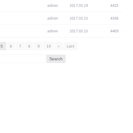
admin
2017.03.29
4425
admin
2017.03.23
4368
admin
2017.03.23
4469
5
6
7
8
9
10
»
Last
Search