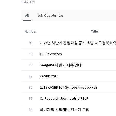
Total 109
All
Job Oppotunites
Number
Title
90
2023년 하반기 전임교원 공개 초빙-대구경북과학기술
89
CJ Bio Awards
88
Seegene 하반기 채용 안내
87
KASBP 2019
86
2019 KASBP Fall Symposium, Job Fair
85
CJ Research Job meeting RSVP
84
하나제약 신약개발 전문가 모집