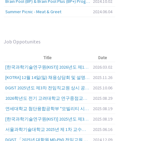
Brain Pool (BP) & Brain Pool Plus (BP+) Programs
2024.10.02
Summer Picnic - Meat & Greet
2024.06.04
Job Oppotunites
Title
Date
[한국과학기술연구원(KIST)] 2026년도 제1차 연구부문 공개채용 안내
2026.03.02
[KOTRA] 12월 14일(일) 채용상담회 및 설명회를 안내
2025.11.26
DGIST 2025년도 제3차 전임직교원 상시 공개초빙 공고
2025.10.06
2026학년도 전기 고려대학교 연구중점교수 초빙 공고
2025.08.29
연세대학교 첨단융합공학부 "모빌리티 시스템 전 분야" 전임교원 특별채용 (2026년 9월 1일자 임용 예정)
2025.08.19
[한국과학기술연구원(KIST)] 2025년도 제3차 연구부문 공개채용 안내
2025.08.19
서울과학기술대학교 2025년 제 1차 교수초빙 (교육공무원 일반공개채용) 공고
2025.06.16
DGIST 「2025년 대학원 MD-PhD 전임교원 공개초빙」
2024.12.09