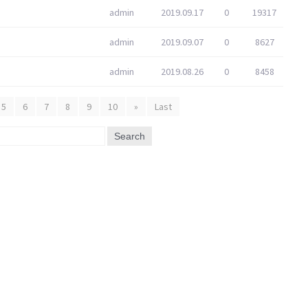
admin
2019.09.17
0
19317
admin
2019.09.07
0
8627
admin
2019.08.26
0
8458
5
6
7
8
9
10
»
Last
Search