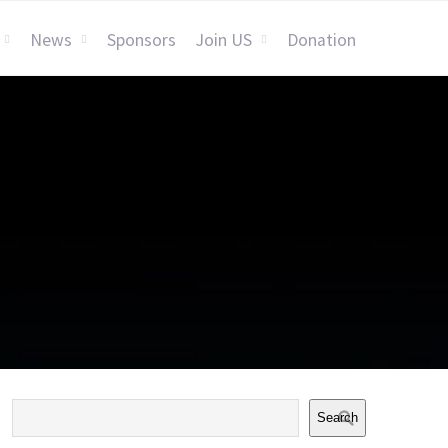
News
Sponsors
Join US
Donation
Search