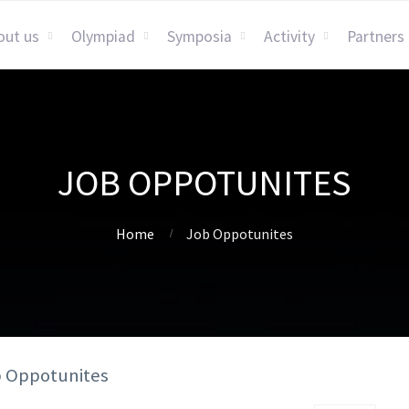
out us
Olympiad
Symposia
Activity
Partners
JOB OPPOTUNITES
Home
Job Oppotunites
b Oppotunites