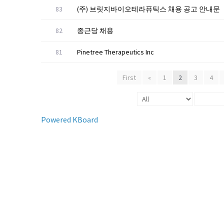
83
(주) 브릿지바이오테라퓨틱스 채용 공고 안내문
82
종근당 채용
81
Pinetree Therapeutics Inc
First
«
1
2
3
4
Powered KBoard