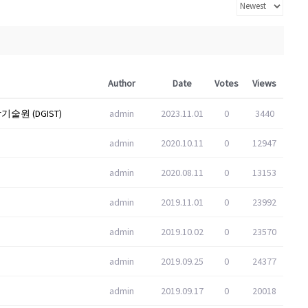
Author
Date
Votes
Views
원 (DGIST)
admin
2023.11.01
0
3440
admin
2020.10.11
0
12947
admin
2020.08.11
0
13153
admin
2019.11.01
0
23992
admin
2019.10.02
0
23570
admin
2019.09.25
0
24377
admin
2019.09.17
0
20018