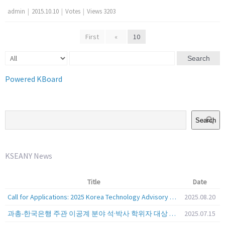
admin
|
2015.10.10
|
Votes
|
Views 3203
First
«
10
Search
Powered KBoard
Search
KSEANY News
Title
Date
Call for Applications: 2025 Korea Technology Advisory Group (K-TAG)
2025.08.20
과총-한국은행 주관 이공계 분야 석·박사 학위자 대상 서베이
2025.07.15