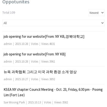
Oppotunites
Total 109
job opening for our website[From: NY KB,경북대학교]
admin
|
2015.10.28
|
Votes
|
Views 4631
job opening for our website[From: NY KB]
admin
|
2015.10.28
|
Votes
|
Views 3961
뉴욕 과학협회 그리고 미국 과학 환경 소개 영상
admin
|
2015.10.27
|
Votes
|
Views 3892
KSEA NY chapter Council Meeting - Oct. 23, Friday, 6:30 pm - Poomg
Lim (Fort Lee)
Sae Woong Park
|
2015.10.13
|
Votes
|
Views 3582