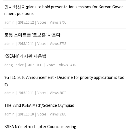
인사혁신처;plans to hold presentation sessions for Korean Gover
nment positions
admin
|
2015.10.12
|
Votes
|
Views 3700
로봇 스마트폰 '로보혼' 나온다
admin
|
2015.10.11
|
Votes
|
Views 3739
KSEANY 게시판 사용법
dongjunelee
|
2015.10.11
|
Votes
|
Views 3436
YGTLC 2016 Announcement - Deadline for priority application is tod
ay
admin
|
2015.10.11
|
Votes
|
Views 3870
The 22nd KSEA Math/Science Olympiad
admin
|
2015.10.10
|
Votes
|
Views 3380
KSEA NY metro chapter Council meeting