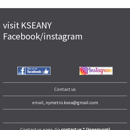
visit KSEANY
Facebook/instagram
Contact us
email,
nymetro.ksea@gmail.com
Contact us page, Go
contact us * (kseany.org)