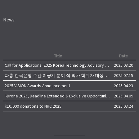
News
Title
Date
Call for Applications: 2025 Korea Technology Advisory Group (K-TAG)
2025.08.20
과총-한국은행 주관 이공계 분야 석·박사 학위자 대상 서베이
2025.07.15
2025 VISION Awards Announcement
2025.04.23
i-Drone 2025, Deadline Extended & Exclusive Opportunity to Travel to Korea!
2025.04.09
$10,000 donations to NRC 2025
2025.03.24