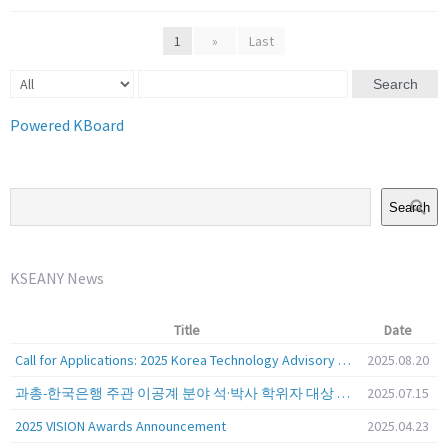
1
»
Last
Search
Powered KBoard
Search
KSEANY News
Title
Date
Call for Applications: 2025 Korea Technology Advisory Group (K-TAG)
2025.08.20
과총-한국은행 주관 이공계 분야 석·박사 학위자 대상 서베이
2025.07.15
2025 VISION Awards Announcement
2025.04.23