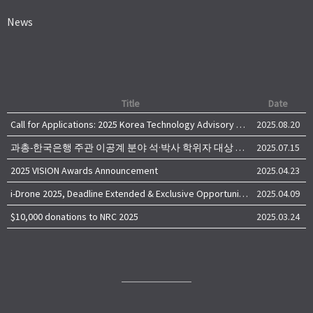
News
Title
Date
Call for Applications: 2025 Korea Technology Advisory Group (K-TAG)
2025.08.20
과총-한국은행 주관 이공계 분야 석·박사 학위자 대상 서베이
2025.07.15
2025 VISION Awards Announcement
2025.04.23
i-Drone 2025, Deadline Extended & Exclusive Opportunity to Travel to Korea!
2025.04.09
$10,000 donations to NRC 2025
2025.03.24