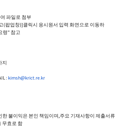
하여 파일로 첨부
공고(팝업창)]클릭시 응시원서 입력 화면으로 이동하
요령” 참고
0 까지
IL :
kimsh@krict.re.kr
로 인한 불이익은 본인 책임이며,주요 기재사항이 제출서류
 무효로 함