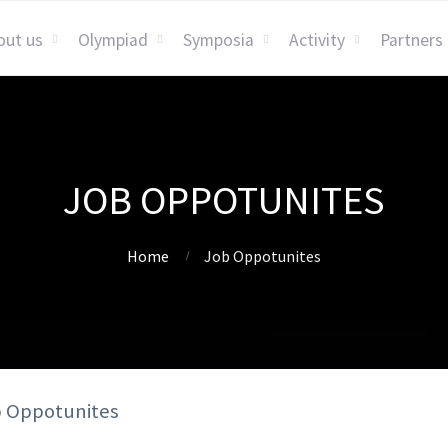
out us
Olympiad
Symposia
Activity
Partners
JOB OPPOTUNITES
Home
Job Oppotunites
b Oppotunites