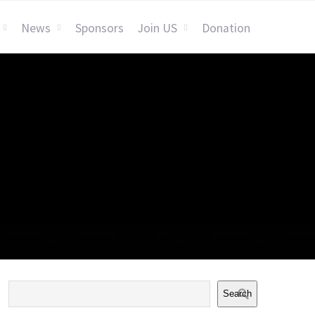
News
Sponsors
Join US
Donation
Search