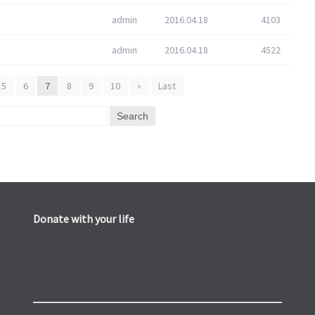
admin
2016.04.18
4103
admin
2016.04.18
4522
5
6
7
8
9
10
»
Last
Search
Donate with your life