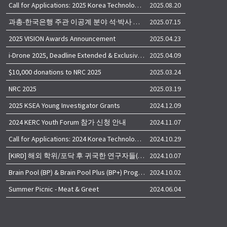
Call for Applications: 2025 Korea Technology Advisory Group (K-TAG)
2025.08.20
과총-한국은행 주관 이공계 분야 석·박사 학위자 대상 서베이
2025.07.15
2025 VISION Awards Announcement
2025.04.23
i-Drone 2025, Deadline Extended & Exclusive Opportunity to Travel to Korea!
2025.04.09
$10,000 donations to NRC 2025
2025.03.24
NRC 2025
2025.03.19
2025 KSEA Young Investigator Grants
2024.12.09
2024 KERC Youth Forum 참가 신청 안내
2024.11.07
Call for Applications: 2024 Korea Technology Advisory Group (K-TAG)
2024.10.29
[KIRD] 해외 학위/포닥 후 귀국한 연구자들(학교, 출연(연), 기업)의 경력개발 경험 공유 줌 세미나 안내
2024.10.07
Brain Pool (BP) & Brain Pool Plus (BP+) Programs
2024.10.02
Summer Picnic - Meat & Greet
2024.06.04