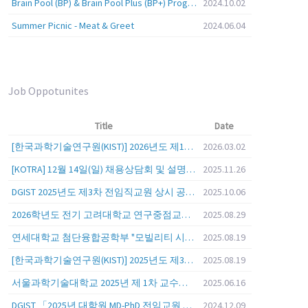
Brain Pool (BP) & Brain Pool Plus (BP+) Programs
2024.10.02
Summer Picnic - Meat & Greet
2024.06.04
Job Oppotunites
Title
Date
[한국과학기술연구원(KIST)] 2026년도 제1차 연구부문 공개채용 안내
2026.03.02
[KOTRA] 12월 14일(일) 채용상담회 및 설명회를 안내
2025.11.26
DGIST 2025년도 제3차 전임직교원 상시 공개초빙 공고
2025.10.06
2026학년도 전기 고려대학교 연구중점교수 초빙 공고
2025.08.29
연세대학교 첨단융합공학부 "모빌리티 시스템 전 분야" 전임교원 특별채용 (2026년 9월 1일자 임용 예정)
2025.08.19
[한국과학기술연구원(KIST)] 2025년도 제3차 연구부문 공개채용 안내
2025.08.19
서울과학기술대학교 2025년 제 1차 교수초빙 (교육공무원 일반공개채용) 공고
2025.06.16
DGIST 「2025년 대학원 MD-PhD 전임교원 공개초빙」
2024.12.09