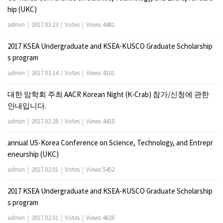
hip (UKC)
admin
|
2017.03.23
|
Votes
|
Views 4481
2017 KSEA Undergraduate and KSEA-KUSCO Graduate Scholarship
s program
admin
|
2017.03.14
|
Votes
|
Views 4101
대한 암학회 주최 AACR Korean Night (K-Crab) 참가/신청에 관한
안내입니다.
admin
|
2017.02.28
|
Votes
|
Views 4410
annual US-Korea Conference on Science, Technology, and Entrepr
eneurship (UKC)
admin
|
2017.02.01
|
Votes
|
Views 5452
2017 KSEA Undergraduate and KSEA-KUSCO Graduate Scholarship
s program
admin
|
2017.02.01
|
Votes
|
Views 4626