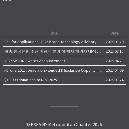
Title
Date
Call for Applications: 2025 Korea Technology Advisory Group (K-TAG)
2025.08.20
과총-한국은행 주관 이공계 분야 석·박사 학위자 대상 서베이
2025.07.15
2025 VISION Awards Announcement
2025.04.23
i-Drone 2025, Deadline Extended & Exclusive Opportunity to Travel to Korea!
2025.04.09
$10,000 donations to NRC 2025
2025.03.24
© KSEA NY Metropolitan Chapter 2026.