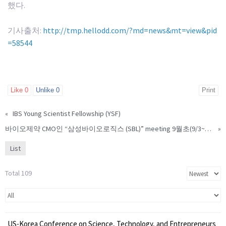
했다.
기사출처:
http://tmp.hellodd.com/?md=news&mt=view&pid
=58544
Like
0
Unlike
0
Print
«
IBS Young Scientist Fellowship (YSF)
바이오제약 CMO인 “삼성바이오로직스 (SBL)” meeting 9월초(9/3~9/4 전후)
»
List
Total 109
US-Korea Conference on Science, Technology, and Entrepreneurs