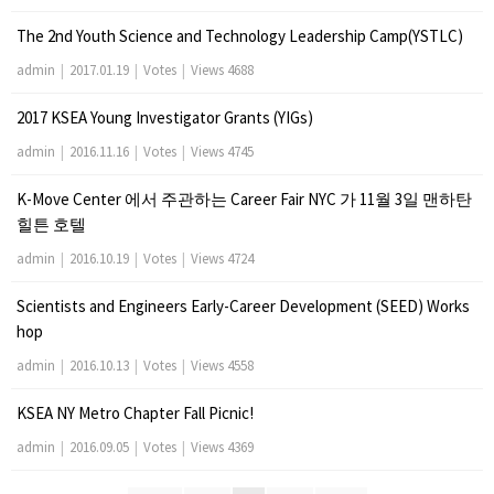
The 2nd Youth Science and Technology Leadership Camp(YSTLC)
admin
|
2017.01.19
|
Votes
|
Views 4688
2017 KSEA Young Investigator Grants (YIGs)
admin
|
2016.11.16
|
Votes
|
Views 4745
K-Move Center 에서 주관하는 Career Fair NYC 가 11월 3일 맨하탄
힐튼 호텔
admin
|
2016.10.19
|
Votes
|
Views 4724
Scientists and Engineers Early-Career Development (SEED) Works
hop
admin
|
2016.10.13
|
Votes
|
Views 4558
KSEA NY Metro Chapter Fall Picnic!
admin
|
2016.09.05
|
Votes
|
Views 4369