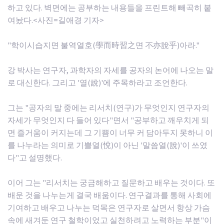
하고 있다. 벽면에는 공부하는 내용들을 프린트해 빼곡히 붙
여놨다.<사진=길애경 기자>
"학이시습지면 불역열호(學而時習之면 不亦說乎)아라."
강 박사는 연구자, 과학자의 자세를 공자의 논어에 나오는 말
로 대신한다. 그리고 '열(說)'에 주목하라고 조언한다.
그는 "공자의 말 중에는 리서치(연구)가 무엇인지 연구자의
자세가 무엇인지 다 들어 있다"면서 "공부하고 깨우치게 되
면 즐거움이 커지는데 그 기쁨이 너무 커 담아두지 못하니 이
를 나누라는 의미로 기쁠열(悅)이 아닌 '말씀열(說)'이 쓰였
다"고 설명했다.
이어 그는 "리서치는 궁금해하고 질문하고 배우는 것이다. 또
배운 것을 나누는게 결국 배움이다. 연구결과를 통해 사회에
기여하고 배우고 나누는 덕목은 연구자로 살면서 항상 가슴
속에 새겨둔 연구 철학이었고 실천하려고 노력하는 부분"이