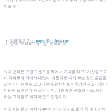
"역사와 한자 공부하며, 후학들에게 연구자의 올바른 자세 심
어줄 것"
길애경 기자
kilpaper@hellodd.com
입력 : 2016.07.10
|
수정 : 2016.07.07
뉴욕 맨하튼 그랜드 센트롤 역에서 기차를 타고 1시간정도 지
나 차파쿠아 역에서 내렸다. 자동차로 다시 30분 정도 숲길을
달려가니 뉴욕주 요크타운에 위치한 IBM 중앙연구소 건물이
한눈에 들어온다. 탁트인 시야, 나즈막한 원형의 건물, 높은
하늘 그야말로 최적의 연구 환경이다.
이곳에는 한인 과학자 40여명이 연구자로 활약 중이다. 전체