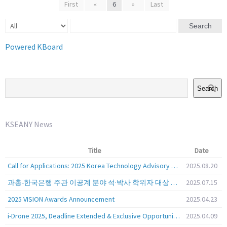
First
«
6
»
Last
Search
Powered KBoard
Search
KSEANY News
Title
Date
Call for Applications: 2025 Korea Technology Advisory Group (K-TAG)
2025.08.20
과총-한국은행 주관 이공계 분야 석·박사 학위자 대상 서베이
2025.07.15
2025 VISION Awards Announcement
2025.04.23
i-Drone 2025, Deadline Extended & Exclusive Opportunity to Travel to Korea!
2025.04.09