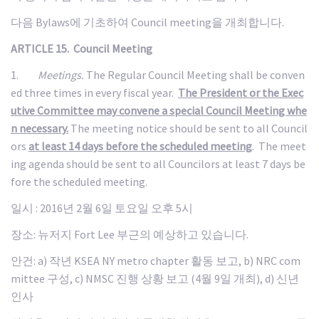
다음 Bylaws에 기초하여 Council meeting을 개최합니다.
ARTICLE 15. Council Meeting
1.
Meetings.
The Regular Council Meeting shall be conven
ed three times in every fiscal year.
The President or the Exec
utive Committee may convene a special Council Meeting whe
n necessary.
The meeting notice should be sent to all Council
ors
at least 14 days before the scheduled meeting
. The meet
ing agenda should be sent to all Councilors at least 7 days be
fore the scheduled meeting.
일시 : 2016년 2월 6일 토요일 오후 5시
장소: 뉴저지 Fort Lee 부근의 예상하고 있습니다.
안건: a) 작년 KSEA NY metro chapter 활동 보고, b) NRC com
mittee 구성, c) NMSC 진행 상황 보고 (4월 9일 개최), d) 신년
인사