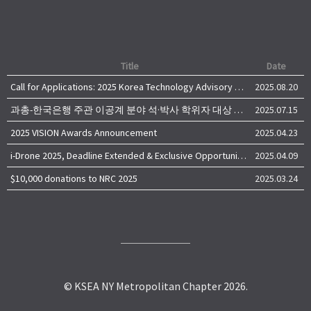
Title
Date
Call for Applications: 2025 Korea Technology Advisory Group (K-TAG)
2025.08.20
과총-한국은행 주관 이공계 분야 석·박사 학위자 대상 서베이
2025.07.15
2025 VISION Awards Announcement
2025.04.23
i-Drone 2025, Deadline Extended & Exclusive Opportunity to Travel to Korea!
2025.04.09
$10,000 donations to NRC 2025
2025.03.24
© KSEA NY Metropolitan Chapter 2026.