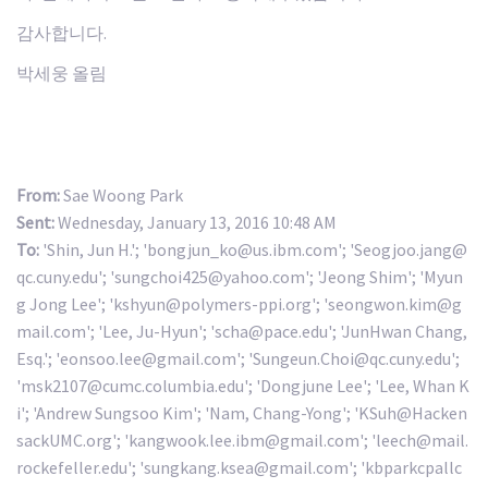
감사합니다.
박세웅 올림
From:
Sae Woong Park
Sent:
Wednesday, January 13, 2016 10:48 AM
To:
'Shin, Jun H.'; 'bongjun_ko@us.ibm.com'; 'Seogjoo.jang@
qc.cuny.edu'; 'sungchoi425@yahoo.com'; 'Jeong Shim'; 'Myun
g Jong Lee'; 'kshyun@polymers-ppi.org'; 'seongwon.kim@g
mail.com'; 'Lee, Ju-Hyun'; 'scha@pace.edu'; 'JunHwan Chang,
Esq.'; 'eonsoo.lee@gmail.com'; 'Sungeun.Choi@qc.cuny.edu';
'msk2107@cumc.columbia.edu'; 'Dongjune Lee'; 'Lee, Whan K
i'; 'Andrew Sungsoo Kim'; 'Nam, Chang-Yong'; 'KSuh@Hacken
sackUMC.org'; 'kangwook.lee.ibm@gmail.com'; 'leech@mail.
rockefeller.edu'; 'sungkang.ksea@gmail.com'; 'kbparkcpallc