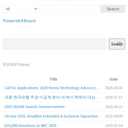
Search
Powered KBoard
Search
KSEANY News
Title
Date
Call for Applications: 2025 Korea Technology Advisory Group (K-TAG)
2025.08.20
과총-한국은행 주관 이공계 분야 석·박사 학위자 대상 서베이
2025.07.15
2025 VISION Awards Announcement
2025.04.23
i-Drone 2025, Deadline Extended & Exclusive Opportunity to Travel to Korea!
2025.04.09
$10,000 donations to NRC 2025
2025.03.24