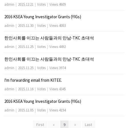
admin
|
2015.12.21
|
Votes
|
Views 4609
2016 KSEA Young Investigator Grants (YIGs)
admin
|
2015.11.30
|
Votes
|
Views 4083
한인사회를 이끄는 사람들과의 만남-TKC 초대석
admin
|
2015.11.25
|
Votes
|
Views 4492
한인사회를 이끄는 사람들과의 만남-TKC 초대석
admin
|
2015.11.25
|
Votes
|
Views 3974
I'm forwarding email from KITEE.
admin
|
2015.11.16
|
Votes
|
Views 4345
2016 KSEA Young Investigator Grants (YIGs)
admin
|
2015.11.05
|
Votes
|
Views 4194
First
«
9
»
Last