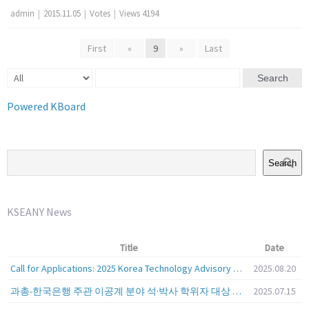
admin
|
2015.11.05
|
Votes
|
Views 4194
First
«
9
»
Last
Search
Powered KBoard
Search
KSEANY News
Title
Date
Call for Applications: 2025 Korea Technology Advisory Group (K-TAG)
2025.08.20
과총-한국은행 주관 이공계 분야 석·박사 학위자 대상 서베이
2025.07.15