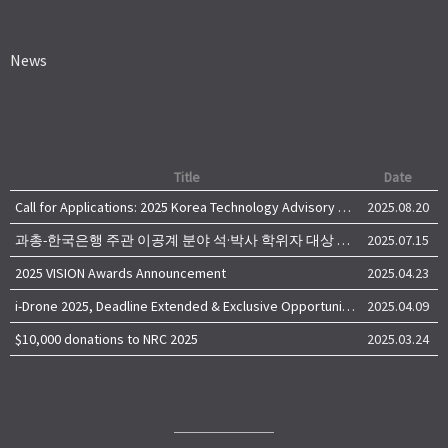
News
Title
Date
Call for Applications: 2025 Korea Technology Advisory Group (K-TAG)
2025.08.20
과총-한국은행 주관 이공계 분야 석·박사 학위자 대상 서베이
2025.07.15
2025 VISION Awards Announcement
2025.04.23
i-Drone 2025, Deadline Extended & Exclusive Opportunity to Travel to Korea!
2025.04.09
$10,000 donations to NRC 2025
2025.03.24