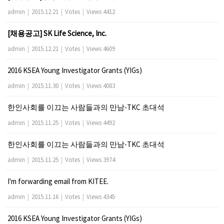
admin
|
2015.12.21
|
Votes
|
Views 4412
[채용공고] SK Life Science, Inc.
admin
|
2015.12.21
|
Votes
|
Views 4609
2016 KSEA Young Investigator Grants (YIGs)
admin
|
2015.11.30
|
Votes
|
Views 4083
한인사회를 이끄는 사람들과의 만남-TKC 초대석
admin
|
2015.11.25
|
Votes
|
Views 4492
한인사회를 이끄는 사람들과의 만남-TKC 초대석
admin
|
2015.11.25
|
Votes
|
Views 3974
I'm forwarding email from KITEE.
admin
|
2015.11.16
|
Votes
|
Views 4345
2016 KSEA Young Investigator Grants (YIGs)