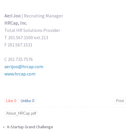
Aeri Joo
| Recruiting Manager
HRCap, Inc.
Total HR Solutions Provider
T 201.567.1500 ext.213
F 201.567.1531
C 201.725.7576
aerijoo@hrcap.com
www.hrcap.com
Like
0
Unlike
0
Print
About_HRCap.pdf
«
K-Startup Grand Challenge