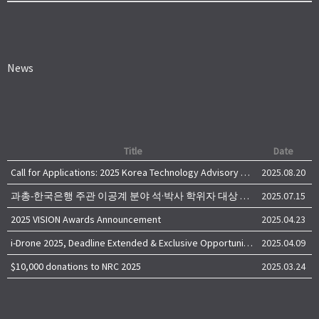
News
Title
Date
Call for Applications: 2025 Korea Technology Advisory Group (K-TAG)
2025.08.20
과총-한국은행 주관 이공계 분야 석·박사 학위자 대상 서베이
2025.07.15
2025 VISION Awards Announcement
2025.04.23
i-Drone 2025, Deadline Extended & Exclusive Opportunity to Travel to Korea!
2025.04.09
$10,000 donations to NRC 2025
2025.03.24