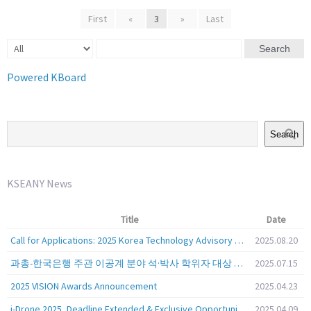
First
«
3
»
Last
Search
Powered KBoard
Search
KSEANY News
Title
Date
Call for Applications: 2025 Korea Technology Advisory Group (K-TAG)
2025.08.20
과총-한국은행 주관 이공계 분야 석·박사 학위자 대상 서베이
2025.07.15
2025 VISION Awards Announcement
2025.04.23
i-Drone 2025, Deadline Extended & Exclusive Opportunity to Travel to Korea!
2025.04.09