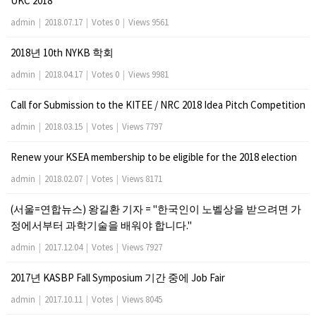
UKC 2018
admin
|
2018.07.17
|
Votes 0
|
Views 9561
2018년 10th NYKB 학회
admin
|
2018.04.17
|
Votes 0
|
Views 9981
Call for Submission to the KITEE / NRC 2018 Idea Pitch Competition
admin
|
2018.03.15
|
Votes
|
Views 7797
Renew your KSEA membership to be eligible for the 2018 election
admin
|
2018.02.07
|
Votes
|
Views 8171
(서울=연합뉴스) 왕길환 기자 = "한국인이 노벨상을 받으려면 가
정에서부터 과학기술을 배워야 합니다."
admin
|
2017.12.04
|
Votes
|
Views 7927
2017년 KASBP Fall Symposium 기간 중에 Job Fair
admin
|
2017.10.11
|
Votes
|
Views 8045