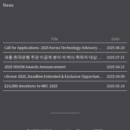
News
Title
Date
Call for Applications: 2025 Korea Technology Advisory Group (K-TAG)
2025.08.20
과총-한국은행 주관 이공계 분야 석·박사 학위자 대상 서베이
2025.07.15
2025 VISION Awards Announcement
2025.04.23
i-Drone 2025, Deadline Extended & Exclusive Opportunity to Travel to Korea!
2025.04.09
$10,000 donations to NRC 2025
2025.03.24