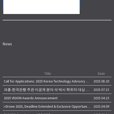
News
Title
Date
Call for Applications: 2025 Korea Technology Advisory Group (K-TAG)
2025.08.20
과총-한국은행 주관 이공계 분야 석·박사 학위자 대상 서베이
2025.07.15
2025 VISION Awards Announcement
2025.04.23
i-Drone 2025, Deadline Extended & Exclusive Opportunity to Travel to Korea!
2025.04.09