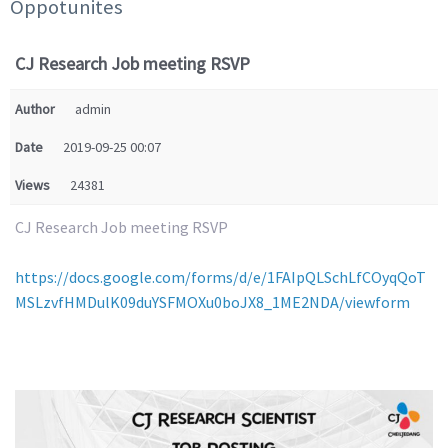
Oppotunites
CJ Research Job meeting RSVP
Author
admin
Date
2019-09-25 00:07
Views
24381
CJ Research Job meeting RSVP
https://docs.google.com/forms/d/e/1FAIpQLSchLfCOyqQoT
MSLzvfHMDulK09duYSFMOXu0boJX8_1ME2NDA/viewform