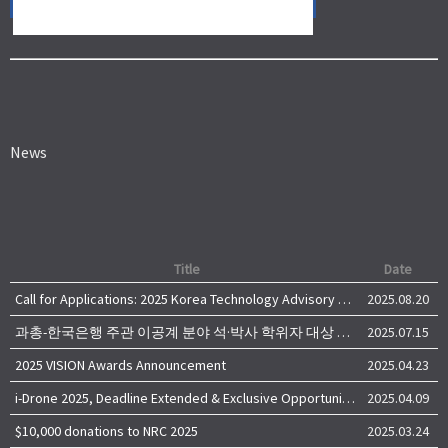
News
Title
Date
Call for Applications: 2025 Korea Technology Advisory Group (K-TAG)
2025.08.20
과총-한국은행 주관 이공계 분야 석·박사 학위자 대상 서베이
2025.07.15
2025 VISION Awards Announcement
2025.04.23
i-Drone 2025, Deadline Extended & Exclusive Opportunity to Travel to Korea!
2025.04.09
$10,000 donations to NRC 2025
2025.03.24