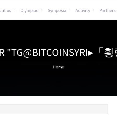
out us
Olympiad
Symposia
Activity
Partners
 FOR "TG@BITCOINSYRI
Home