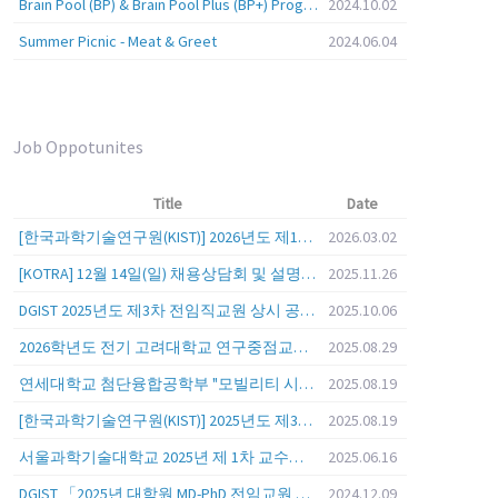
Brain Pool (BP) & Brain Pool Plus (BP+) Programs
2024.10.02
Summer Picnic - Meat & Greet
2024.06.04
Job Oppotunites
Title
Date
[한국과학기술연구원(KIST)] 2026년도 제1차 연구부문 공개채용 안내
2026.03.02
[KOTRA] 12월 14일(일) 채용상담회 및 설명회를 안내
2025.11.26
DGIST 2025년도 제3차 전임직교원 상시 공개초빙 공고
2025.10.06
2026학년도 전기 고려대학교 연구중점교수 초빙 공고
2025.08.29
연세대학교 첨단융합공학부 "모빌리티 시스템 전 분야" 전임교원 특별채용 (2026년 9월 1일자 임용 예정)
2025.08.19
[한국과학기술연구원(KIST)] 2025년도 제3차 연구부문 공개채용 안내
2025.08.19
서울과학기술대학교 2025년 제 1차 교수초빙 (교육공무원 일반공개채용) 공고
2025.06.16
DGIST 「2025년 대학원 MD-PhD 전임교원 공개초빙」
2024.12.09