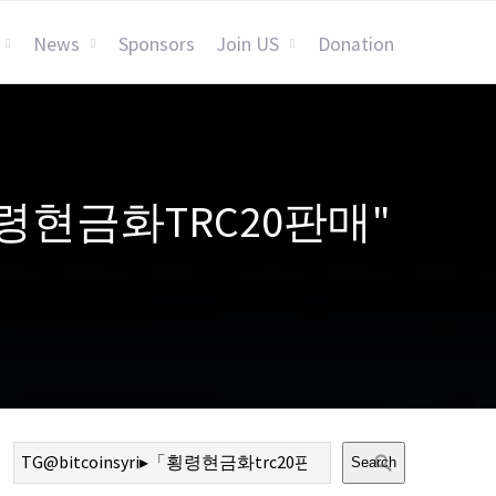
News
Sponsors
Join US
Donation
▸「횡령현금화TRC20판매"
Search