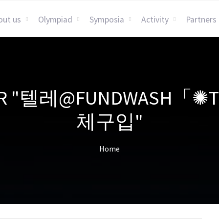
out us
Olympiad
Symposia
Activity
Partners
S FOR "텔레@FUNDWAS
체구입"
Home