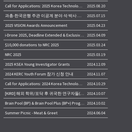
Call for Applications: 2025 Korea Technology Advisory Group (K-TAG)
2025.08.20
과총-한국은행 주관 이공계 분야 석·박사 학위자 대상 서베이
2025.07.15
2025 VISION Awards Announcement
2025.04.23
i-Drone 2025, Deadline Extended & Exclusive Opportunity to Travel to Korea!
2025.04.09
$10,000 donations to NRC 2025
2025.03.24
NRC 2025
2025.03.19
2025 KSEA Young Investigator Grants
2024.12.09
2024 KERC Youth Forum 참가 신청 안내
2024.11.07
Call for Applications: 2024 Korea Technology Advisory Group (K-TAG)
2024.10.29
[KIRD] 해외 학위/포닥 후 귀국한 연구자들(학교, 출연(연), 기업)의 경력개발 경험 공유 줌 세미나 안내
2024.10.07
Brain Pool (BP) & Brain Pool Plus (BP+) Programs
2024.10.02
Summer Picnic - Meat & Greet
2024.06.04