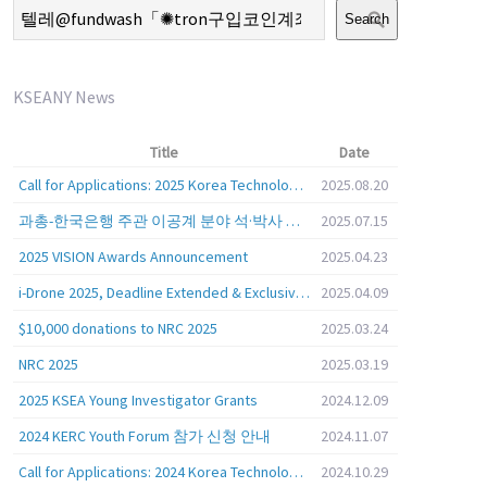
Search
KSEANY News
Title
Date
Call for Applications: 2025 Korea Technology Advisory Group (K-TAG)
2025.08.20
과총-한국은행 주관 이공계 분야 석·박사 학위자 대상 서베이
2025.07.15
2025 VISION Awards Announcement
2025.04.23
i-Drone 2025, Deadline Extended & Exclusive Opportunity to Travel to Korea!
2025.04.09
$10,000 donations to NRC 2025
2025.03.24
NRC 2025
2025.03.19
2025 KSEA Young Investigator Grants
2024.12.09
2024 KERC Youth Forum 참가 신청 안내
2024.11.07
Call for Applications: 2024 Korea Technology Advisory Group (K-TAG)
2024.10.29