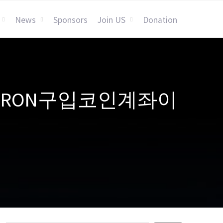
News
Sponsors
Join US
Donation
H「✺TRON구입코인계좌이