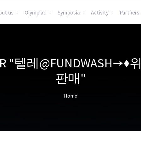
out us
Olympiad
Symposia
Activity
Partners
S FOR "텔레@FUNDWAS
판매"
Home