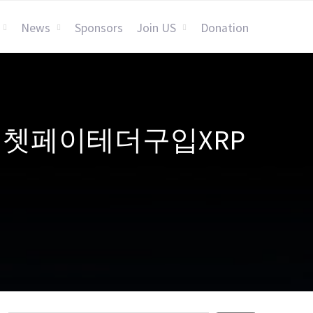
News
Sponsors
Join US
Donation
H➙♦위쳇페이테더구입XRP