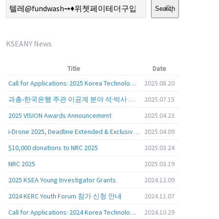
Search
KSEANY News
Title
Date
Call for Applications: 2025 Korea Technology Advisory Group (K-TAG)
2025.08.20
과총-한국은행 주관 이공계 분야 석·박사 학위자 대상 서베이
2025.07.15
2025 VISION Awards Announcement
2025.04.23
i-Drone 2025, Deadline Extended & Exclusive Opportunity to Travel to Korea!
2025.04.09
$10,000 donations to NRC 2025
2025.03.24
NRC 2025
2025.03.19
2025 KSEA Young Investigator Grants
2024.12.09
2024 KERC Youth Forum 참가 신청 안내
2024.11.07
Call for Applications: 2024 Korea Technology Advisory Group (K-TAG)
2024.10.29