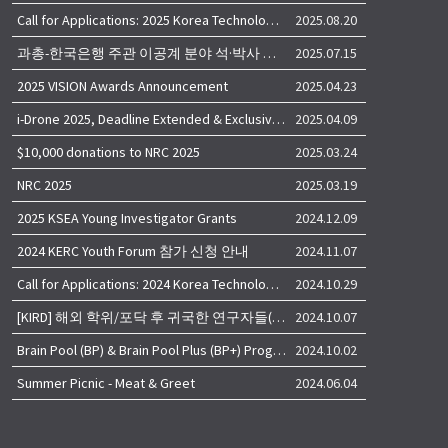
Call for Applications: 2025 Korea Technology Advisory Group (K-TAG)
2025.08.20
과총-한국은행 주관 이공계 분야 석·박사 학위자 대상 서베이
2025.07.15
2025 VISION Awards Announcement
2025.04.23
i-Drone 2025, Deadline Extended & Exclusive Opportunity to Travel to Korea!
2025.04.09
$10,000 donations to NRC 2025
2025.03.24
NRC 2025
2025.03.19
2025 KSEA Young Investigator Grants
2024.12.09
2024 KERC Youth Forum 참가 신청 안내
2024.11.07
Call for Applications: 2024 Korea Technology Advisory Group (K-TAG)
2024.10.29
[KIRD] 해외 학위/포닥 후 귀국한 연구자들(학교, 출연(연), 기업)의 경력개발 경험 공유 줌 세미나 안내
2024.10.07
Brain Pool (BP) & Brain Pool Plus (BP+) Programs
2024.10.02
Summer Picnic - Meat & Greet
2024.06.04