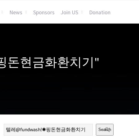
News
Sponsors
Join US
Donation
SHǃ✺핑돈현금화환치기"
Search