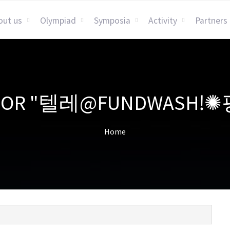
out us
Olympiad
Symposia
Activity
Partners
TS FOR "텔레@FUNDWA
Home