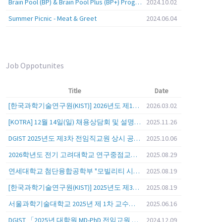
Brain Pool (BP) & Brain Pool Plus (BP+) Programs
2024.10.02
Summer Picnic - Meat & Greet
2024.06.04
Job Oppotunites
Title
Date
[한국과학기술연구원(KIST)] 2026년도 제1차 연구부문 공개채용 안내
2026.03.02
[KOTRA] 12월 14일(일) 채용상담회 및 설명회를 안내
2025.11.26
DGIST 2025년도 제3차 전임직교원 상시 공개초빙 공고
2025.10.06
2026학년도 전기 고려대학교 연구중점교수 초빙 공고
2025.08.29
연세대학교 첨단융합공학부 "모빌리티 시스템 전 분야" 전임교원 특별채용 (2026년 9월 1일자 임용 예정)
2025.08.19
[한국과학기술연구원(KIST)] 2025년도 제3차 연구부문 공개채용 안내
2025.08.19
서울과학기술대학교 2025년 제 1차 교수초빙 (교육공무원 일반공개채용) 공고
2025.06.16
DGIST 「2025년 대학원 MD-PhD 전임교원 공개초빙」
2024.12.09