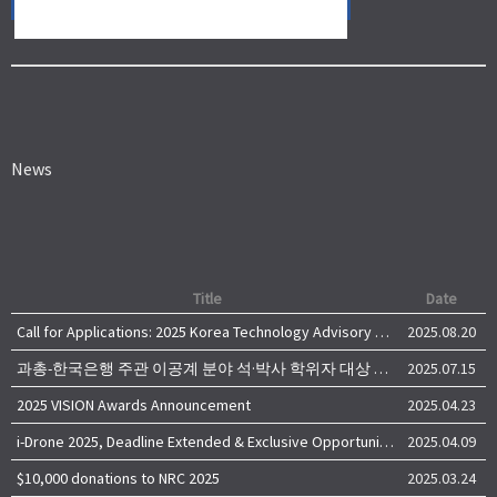
News
Title
Date
Call for Applications: 2025 Korea Technology Advisory Group (K-TAG)
2025.08.20
과총-한국은행 주관 이공계 분야 석·박사 학위자 대상 서베이
2025.07.15
2025 VISION Awards Announcement
2025.04.23
i-Drone 2025, Deadline Extended & Exclusive Opportunity to Travel to Korea!
2025.04.09
$10,000 donations to NRC 2025
2025.03.24