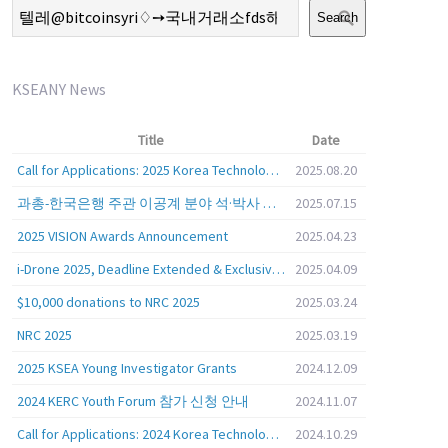
Search
KSEANY News
Title
Date
Call for Applications: 2025 Korea Technology Advisory Group (K-TAG)
2025.08.20
과총-한국은행 주관 이공계 분야 석·박사 학위자 대상 서베이
2025.07.15
2025 VISION Awards Announcement
2025.04.23
i-Drone 2025, Deadline Extended & Exclusive Opportunity to Travel to Korea!
2025.04.09
$10,000 donations to NRC 2025
2025.03.24
NRC 2025
2025.03.19
2025 KSEA Young Investigator Grants
2024.12.09
2024 KERC Youth Forum 참가 신청 안내
2024.11.07
Call for Applications: 2024 Korea Technology Advisory Group (K-TAG)
2024.10.29