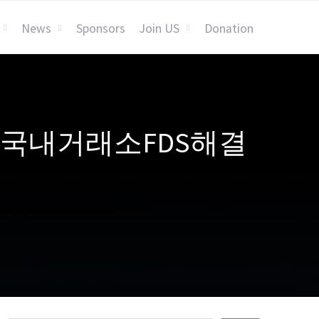
News
Sponsors
Join US
Donation
RI♢➙국내거래소FDS해결