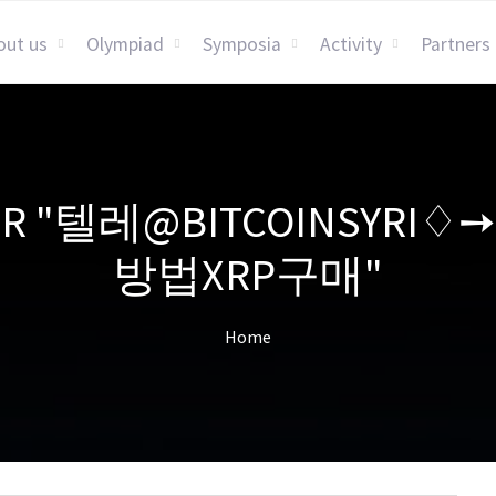
out us
Olympiad
Symposia
Activity
Partners
S FOR "텔레@BITCOINSY
방법XRP구매"
Home