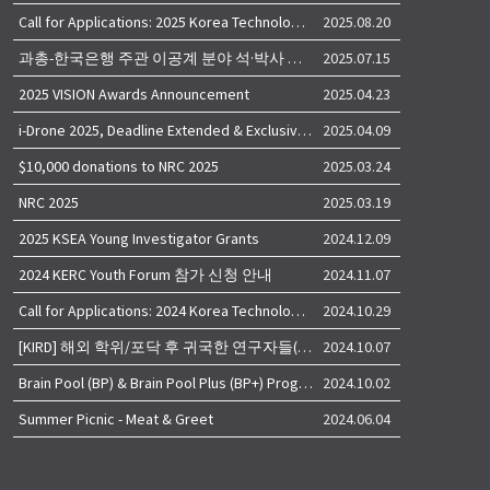
Call for Applications: 2025 Korea Technology Advisory Group (K-TAG)
2025.08.20
과총-한국은행 주관 이공계 분야 석·박사 학위자 대상 서베이
2025.07.15
2025 VISION Awards Announcement
2025.04.23
i-Drone 2025, Deadline Extended & Exclusive Opportunity to Travel to Korea!
2025.04.09
$10,000 donations to NRC 2025
2025.03.24
NRC 2025
2025.03.19
2025 KSEA Young Investigator Grants
2024.12.09
2024 KERC Youth Forum 참가 신청 안내
2024.11.07
Call for Applications: 2024 Korea Technology Advisory Group (K-TAG)
2024.10.29
[KIRD] 해외 학위/포닥 후 귀국한 연구자들(학교, 출연(연), 기업)의 경력개발 경험 공유 줌 세미나 안내
2024.10.07
Brain Pool (BP) & Brain Pool Plus (BP+) Programs
2024.10.02
Summer Picnic - Meat & Greet
2024.06.04