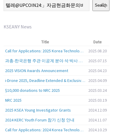
Search
KSEANY News
Title
Date
Call for Applications: 2025 Korea Technology Advisory Group (K-TAG)
2025.08.20
과총-한국은행 주관 이공계 분야 석·박사 학위자 대상 서베이
2025.07.15
2025 VISION Awards Announcement
2025.04.23
i-Drone 2025, Deadline Extended & Exclusive Opportunity to Travel to Korea!
2025.04.09
$10,000 donations to NRC 2025
2025.03.24
NRC 2025
2025.03.19
2025 KSEA Young Investigator Grants
2024.12.09
2024 KERC Youth Forum 참가 신청 안내
2024.11.07
Call for Applications: 2024 Korea Technology Advisory Group (K-TAG)
2024.10.29