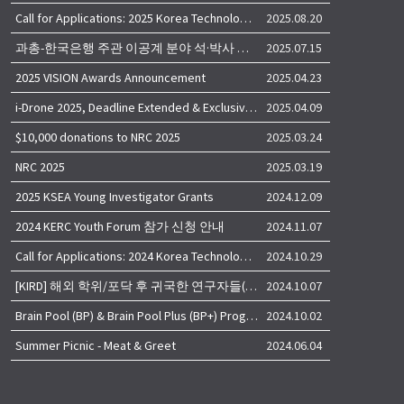
Call for Applications: 2025 Korea Technology Advisory Group (K-TAG)
2025.08.20
과총-한국은행 주관 이공계 분야 석·박사 학위자 대상 서베이
2025.07.15
2025 VISION Awards Announcement
2025.04.23
i-Drone 2025, Deadline Extended & Exclusive Opportunity to Travel to Korea!
2025.04.09
$10,000 donations to NRC 2025
2025.03.24
NRC 2025
2025.03.19
2025 KSEA Young Investigator Grants
2024.12.09
2024 KERC Youth Forum 참가 신청 안내
2024.11.07
Call for Applications: 2024 Korea Technology Advisory Group (K-TAG)
2024.10.29
[KIRD] 해외 학위/포닥 후 귀국한 연구자들(학교, 출연(연), 기업)의 경력개발 경험 공유 줌 세미나 안내
2024.10.07
Brain Pool (BP) & Brain Pool Plus (BP+) Programs
2024.10.02
Summer Picnic - Meat & Greet
2024.06.04