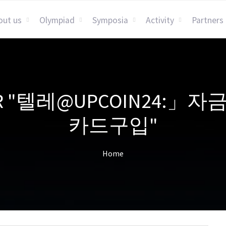
out us
Olympiad
Symposia
Activity
Partners
S FOR "텔레@UPCOIN2
카드구입"
Home