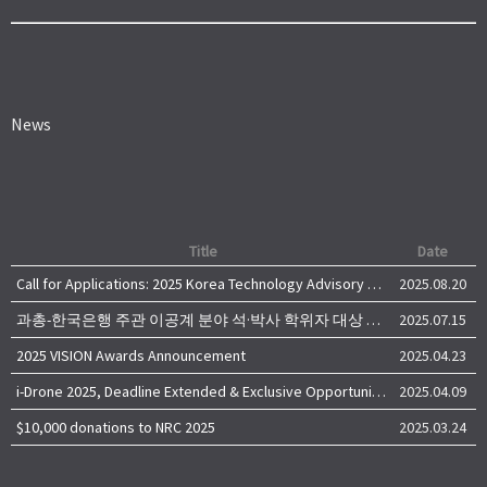
News
Title
Date
Call for Applications: 2025 Korea Technology Advisory Group (K-TAG)
2025.08.20
과총-한국은행 주관 이공계 분야 석·박사 학위자 대상 서베이
2025.07.15
2025 VISION Awards Announcement
2025.04.23
i-Drone 2025, Deadline Extended & Exclusive Opportunity to Travel to Korea!
2025.04.09
$10,000 donations to NRC 2025
2025.03.24