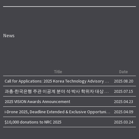
News
Title
Date
Call for Applications: 2025 Korea Technology Advisory Group (K-TAG)
2025.08.20
과총-한국은행 주관 이공계 분야 석·박사 학위자 대상 서베이
2025.07.15
2025 VISION Awards Announcement
2025.04.23
i-Drone 2025, Deadline Extended & Exclusive Opportunity to Travel to Korea!
2025.04.09
$10,000 donations to NRC 2025
2025.03.24