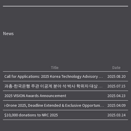
News
Title
Date
Call for Applications: 2025 Korea Technology Advisory Group (K-TAG)
2025.08.20
과총-한국은행 주관 이공계 분야 석·박사 학위자 대상 서베이
2025.07.15
2025 VISION Awards Announcement
2025.04.23
i-Drone 2025, Deadline Extended & Exclusive Opportunity to Travel to Korea!
2025.04.09
$10,000 donations to NRC 2025
2025.03.24