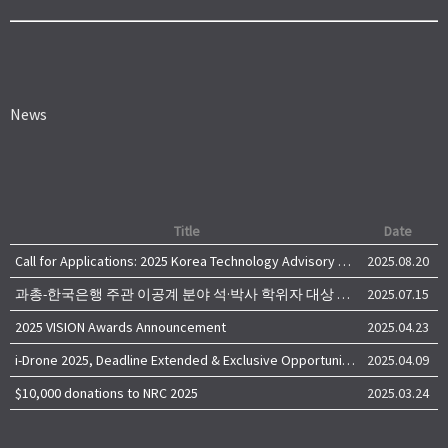
News
Title
Date
Call for Applications: 2025 Korea Technology Advisory Group (K-TAG)
2025.08.20
과총-한국은행 주관 이공계 분야 석·박사 학위자 대상 서베이
2025.07.15
2025 VISION Awards Announcement
2025.04.23
i-Drone 2025, Deadline Extended & Exclusive Opportunity to Travel to Korea!
2025.04.09
$10,000 donations to NRC 2025
2025.03.24