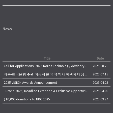
News
Title
Date
Call for Applications: 2025 Korea Technology Advisory Group (K-TAG)
2025.08.20
과총-한국은행 주관 이공계 분야 석·박사 학위자 대상 서베이
2025.07.15
2025 VISION Awards Announcement
2025.04.23
i-Drone 2025, Deadline Extended & Exclusive Opportunity to Travel to Korea!
2025.04.09
$10,000 donations to NRC 2025
2025.03.24