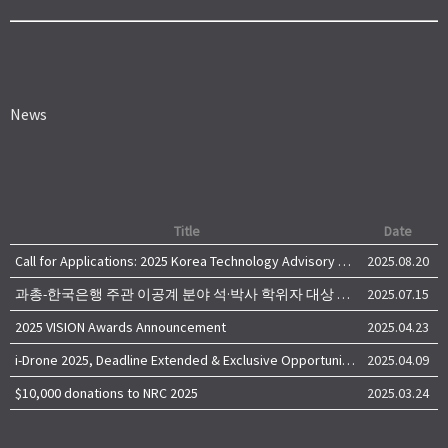
News
Title
Date
Call for Applications: 2025 Korea Technology Advisory Group (K-TAG)
2025.08.20
과총-한국은행 주관 이공계 분야 석·박사 학위자 대상 서베이
2025.07.15
2025 VISION Awards Announcement
2025.04.23
i-Drone 2025, Deadline Extended & Exclusive Opportunity to Travel to Korea!
2025.04.09
$10,000 donations to NRC 2025
2025.03.24