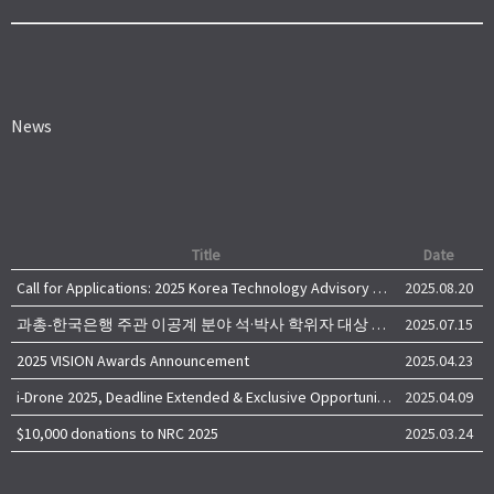
News
Title
Date
Call for Applications: 2025 Korea Technology Advisory Group (K-TAG)
2025.08.20
과총-한국은행 주관 이공계 분야 석·박사 학위자 대상 서베이
2025.07.15
2025 VISION Awards Announcement
2025.04.23
i-Drone 2025, Deadline Extended & Exclusive Opportunity to Travel to Korea!
2025.04.09
$10,000 donations to NRC 2025
2025.03.24