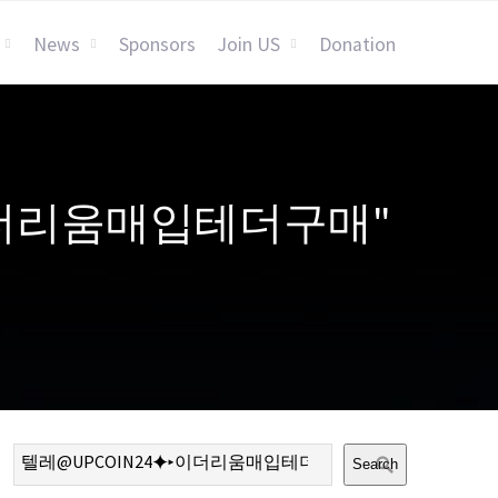
News
Sponsors
Join US
Donation
4⯌▸이더리움매입테더구매"
Search