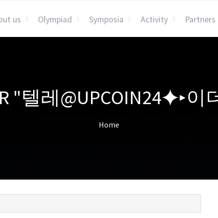
out us
Olympiad
Symposia
Activity
Partners
S FOR "텔레@UPCOIN2
Home