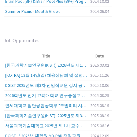
Brain Pool (BP) & Brain Pool Plus (BP+) Programs
2024.10.02
Summer Picnic - Meat & Greet
2024.06.04
Job Oppotunites
Title
Date
[한국과학기술연구원(KIST)] 2026년도 제1차 연구부문 공개채용 안내
2026.03.02
[KOTRA] 12월 14일(일) 채용상담회 및 설명회를 안내
2025.11.26
DGIST 2025년도 제3차 전임직교원 상시 공개초빙 공고
2025.10.06
2026학년도 전기 고려대학교 연구중점교수 초빙 공고
2025.08.29
연세대학교 첨단융합공학부 "모빌리티 시스템 전 분야" 전임교원 특별채용 (2026년 9월 1일자 임용 예정)
2025.08.19
[한국과학기술연구원(KIST)] 2025년도 제3차 연구부문 공개채용 안내
2025.08.19
서울과학기술대학교 2025년 제 1차 교수초빙 (교육공무원 일반공개채용) 공고
2025.06.16
DGIST 「2025년 대학원 MD-PhD 전임교원 공개초빙」
2024.12.09