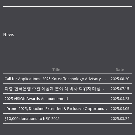
News
Title
Date
Call for Applications: 2025 Korea Technology Advisory Group (K-TAG)
2025.08.20
과총-한국은행 주관 이공계 분야 석·박사 학위자 대상 서베이
2025.07.15
2025 VISION Awards Announcement
2025.04.23
i-Drone 2025, Deadline Extended & Exclusive Opportunity to Travel to Korea!
2025.04.09
$10,000 donations to NRC 2025
2025.03.24