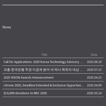
News
Title
Date
Call for Applications: 2025 Korea Technology Advisory Group (K-TAG)
2025.08.20
과총-한국은행 주관 이공계 분야 석·박사 학위자 대상 서베이
2025.07.15
2025 VISION Awards Announcement
2025.04.23
i-Drone 2025, Deadline Extended & Exclusive Opportunity to Travel to Korea!
2025.04.09
$10,000 donations to NRC 2025
2025.03.24