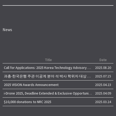
News
Title
Date
Call for Applications: 2025 Korea Technology Advisory Group (K-TAG)
2025.08.20
과총-한국은행 주관 이공계 분야 석·박사 학위자 대상 서베이
2025.07.15
2025 VISION Awards Announcement
2025.04.23
i-Drone 2025, Deadline Extended & Exclusive Opportunity to Travel to Korea!
2025.04.09
$10,000 donations to NRC 2025
2025.03.24