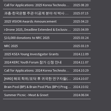
Call for Applications: 2025 Korea Technology Advisory Group (K-TAG)
2025.08.20
과총-한국은행 주관 이공계 분야 석·박사 학위자 대상 서베이
2025.07.15
2025 VISION Awards Announcement
2025.04.23
i-Drone 2025, Deadline Extended & Exclusive Opportunity to Travel to Korea!
2025.04.09
$10,000 donations to NRC 2025
2025.03.24
NRC 2025
2025.03.19
2025 KSEA Young Investigator Grants
2024.12.09
2024 KERC Youth Forum 참가 신청 안내
2024.11.07
Call for Applications: 2024 Korea Technology Advisory Group (K-TAG)
2024.10.29
[KIRD] 해외 학위/포닥 후 귀국한 연구자들(학교, 출연(연), 기업)의 경력개발 경험 공유 줌 세미나 안내
2024.10.07
Brain Pool (BP) & Brain Pool Plus (BP+) Programs
2024.10.02
Summer Picnic - Meat & Greet
2024.06.04