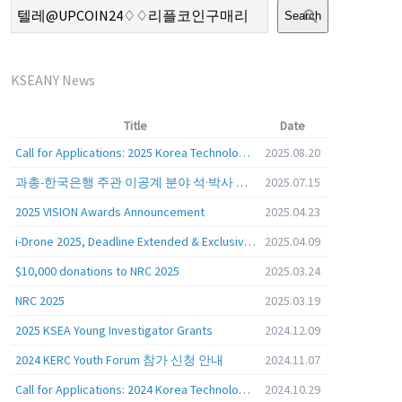
Search
KSEANY News
Title
Date
Call for Applications: 2025 Korea Technology Advisory Group (K-TAG)
2025.08.20
과총-한국은행 주관 이공계 분야 석·박사 학위자 대상 서베이
2025.07.15
2025 VISION Awards Announcement
2025.04.23
i-Drone 2025, Deadline Extended & Exclusive Opportunity to Travel to Korea!
2025.04.09
$10,000 donations to NRC 2025
2025.03.24
NRC 2025
2025.03.19
2025 KSEA Young Investigator Grants
2024.12.09
2024 KERC Youth Forum 참가 신청 안내
2024.11.07
Call for Applications: 2024 Korea Technology Advisory Group (K-TAG)
2024.10.29