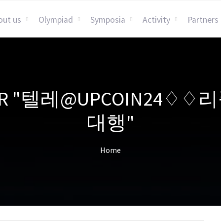
out us
Olympiad
Symposia
Activity
Partners
S FOR "텔레@UPCOIN
대행"
Home