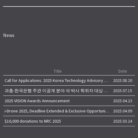
News
Title
Date
Call for Applications: 2025 Korea Technology Advisory Group (K-TAG)
2025.08.20
과총-한국은행 주관 이공계 분야 석·박사 학위자 대상 서베이
2025.07.15
2025 VISION Awards Announcement
2025.04.23
i-Drone 2025, Deadline Extended & Exclusive Opportunity to Travel to Korea!
2025.04.09
$10,000 donations to NRC 2025
2025.03.24