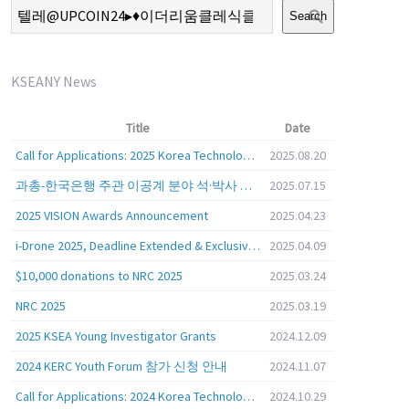
Search
KSEANY News
Title
Date
Call for Applications: 2025 Korea Technology Advisory Group (K-TAG)
2025.08.20
과총-한국은행 주관 이공계 분야 석·박사 학위자 대상 서베이
2025.07.15
2025 VISION Awards Announcement
2025.04.23
i-Drone 2025, Deadline Extended & Exclusive Opportunity to Travel to Korea!
2025.04.09
$10,000 donations to NRC 2025
2025.03.24
NRC 2025
2025.03.19
2025 KSEA Young Investigator Grants
2024.12.09
2024 KERC Youth Forum 참가 신청 안내
2024.11.07
Call for Applications: 2024 Korea Technology Advisory Group (K-TAG)
2024.10.29