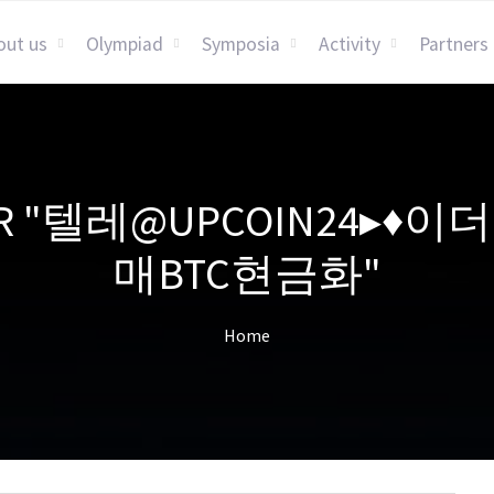
out us
Olympiad
Symposia
Activity
Partners
S FOR "텔레@UPCOIN2
매BTC현금화"
Home