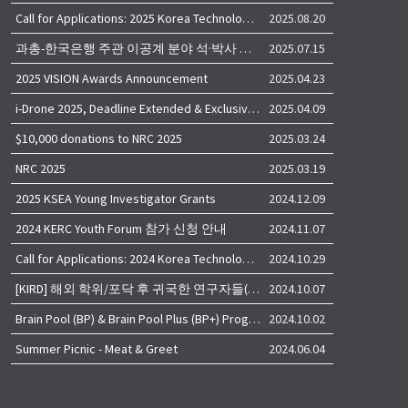
Call for Applications: 2025 Korea Technology Advisory Group (K-TAG)
2025.08.20
과총-한국은행 주관 이공계 분야 석·박사 학위자 대상 서베이
2025.07.15
2025 VISION Awards Announcement
2025.04.23
i-Drone 2025, Deadline Extended & Exclusive Opportunity to Travel to Korea!
2025.04.09
$10,000 donations to NRC 2025
2025.03.24
NRC 2025
2025.03.19
2025 KSEA Young Investigator Grants
2024.12.09
2024 KERC Youth Forum 참가 신청 안내
2024.11.07
Call for Applications: 2024 Korea Technology Advisory Group (K-TAG)
2024.10.29
[KIRD] 해외 학위/포닥 후 귀국한 연구자들(학교, 출연(연), 기업)의 경력개발 경험 공유 줌 세미나 안내
2024.10.07
Brain Pool (BP) & Brain Pool Plus (BP+) Programs
2024.10.02
Summer Picnic - Meat & Greet
2024.06.04