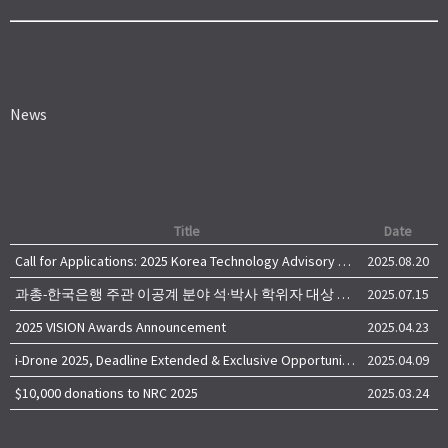
News
Title
Date
Call for Applications: 2025 Korea Technology Advisory Group (K-TAG)
2025.08.20
과총-한국은행 주관 이공계 분야 석·박사 학위자 대상 서베이
2025.07.15
2025 VISION Awards Announcement
2025.04.23
i-Drone 2025, Deadline Extended & Exclusive Opportunity to Travel to Korea!
2025.04.09
$10,000 donations to NRC 2025
2025.03.24