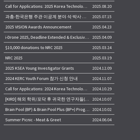
Call for Applications: 2025 Korea Technology Advisory Group (K-TAG)
2025.08.20
과총-한국은행 주관 이공계 분야 석·박사 학위자 대상 서베이
2025.07.15
2025 VISION Awards Announcement
2025.04.23
i-Drone 2025, Deadline Extended & Exclusive Opportunity to Travel to Korea!
2025.04.09
$10,000 donations to NRC 2025
2025.03.24
NRC 2025
2025.03.19
2025 KSEA Young Investigator Grants
2024.12.09
2024 KERC Youth Forum 참가 신청 안내
2024.11.07
Call for Applications: 2024 Korea Technology Advisory Group (K-TAG)
2024.10.29
[KIRD] 해외 학위/포닥 후 귀국한 연구자들(학교, 출연(연), 기업)의 경력개발 경험 공유 줌 세미나 안내
2024.10.07
Brain Pool (BP) & Brain Pool Plus (BP+) Programs
2024.10.02
Summer Picnic - Meat & Greet
2024.06.04