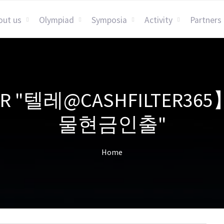
out us
Olympiad
Symposia
Activity
Partners
 FOR "텔레@CASHFILT
물현금인출"
Home