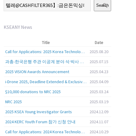
Search
KSEANY News
Title
Date
Call for Applications: 2025 Korea Technology Advisory Group (K-TAG)
2025.08.20
과총-한국은행 주관 이공계 분야 석·박사 학위자 대상 서베이
2025.07.15
2025 VISION Awards Announcement
2025.04.23
i-Drone 2025, Deadline Extended & Exclusive Opportunity to Travel to Korea!
2025.04.09
$10,000 donations to NRC 2025
2025.03.24
NRC 2025
2025.03.19
2025 KSEA Young Investigator Grants
2024.12.09
2024 KERC Youth Forum 참가 신청 안내
2024.11.07
Call for Applications: 2024 Korea Technology Advisory Group (K-TAG)
2024.10.29