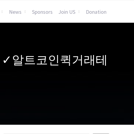
News
Sponsors
Join US
Donation
ER365」✓알트코인퀵거래테