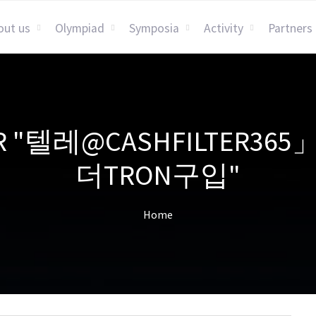
out us
Olympiad
Symposia
Activity
Partners
 FOR "텔레@CASHFILT
더TRON구입"
Home