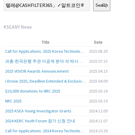
Search
KSEANY News
Title
Date
Call for Applications: 2025 Korea Technology Advisory Group (K-TAG)
2025.08.20
과총-한국은행 주관 이공계 분야 석·박사 학위자 대상 서베이
2025.07.15
2025 VISION Awards Announcement
2025.04.23
i-Drone 2025, Deadline Extended & Exclusive Opportunity to Travel to Korea!
2025.04.09
$10,000 donations to NRC 2025
2025.03.24
NRC 2025
2025.03.19
2025 KSEA Young Investigator Grants
2024.12.09
2024 KERC Youth Forum 참가 신청 안내
2024.11.07
Call for Applications: 2024 Korea Technology Advisory Group (K-TAG)
2024.10.29