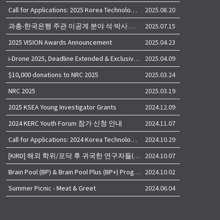
Call for Applications: 2025 Korea Technology Advisory Group (K-TAG)
2025.08.20
과총-한국은행 주관 이공계 분야 석·박사 학위자 대상 서베이
2025.07.15
2025 VISION Awards Announcement
2025.04.23
i-Drone 2025, Deadline Extended & Exclusive Opportunity to Travel to Korea!
2025.04.09
$10,000 donations to NRC 2025
2025.03.24
NRC 2025
2025.03.19
2025 KSEA Young Investigator Grants
2024.12.09
2024 KERC Youth Forum 참가 신청 안내
2024.11.07
Call for Applications: 2024 Korea Technology Advisory Group (K-TAG)
2024.10.29
[KIRD] 해외 학위/포닥 후 귀국한 연구자들(학교, 출연(연), 기업)의 경력개발 경험 공유 줌 세미나 안내
2024.10.07
Brain Pool (BP) & Brain Pool Plus (BP+) Programs
2024.10.02
Summer Picnic - Meat & Greet
2024.06.04