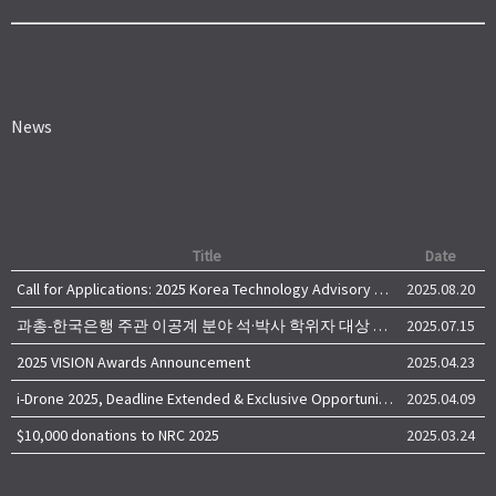
News
Title
Date
Call for Applications: 2025 Korea Technology Advisory Group (K-TAG)
2025.08.20
과총-한국은행 주관 이공계 분야 석·박사 학위자 대상 서베이
2025.07.15
2025 VISION Awards Announcement
2025.04.23
i-Drone 2025, Deadline Extended & Exclusive Opportunity to Travel to Korea!
2025.04.09
$10,000 donations to NRC 2025
2025.03.24