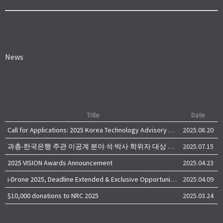
News
Title
Date
Call for Applications: 2025 Korea Technology Advisory Group (K-TAG)
2025.08.20
과총-한국은행 주관 이공계 분야 석·박사 학위자 대상 서베이
2025.07.15
2025 VISION Awards Announcement
2025.04.23
i-Drone 2025, Deadline Extended & Exclusive Opportunity to Travel to Korea!
2025.04.09
$10,000 donations to NRC 2025
2025.03.24