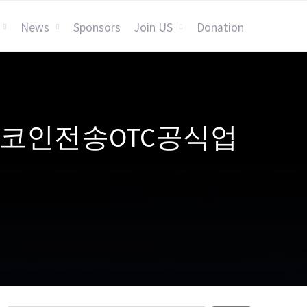
News
Sponsors
Join US
Donation
365ǃǃ코인전송OTC공식업