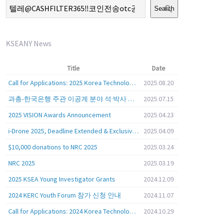
Search
KSEANY News
Title
Date
Call for Applications: 2025 Korea Technology Advisory Group (K-TAG)
2025.08.20
과총-한국은행 주관 이공계 분야 석·박사 학위자 대상 서베이
2025.07.15
2025 VISION Awards Announcement
2025.04.23
i-Drone 2025, Deadline Extended & Exclusive Opportunity to Travel to Korea!
2025.04.09
$10,000 donations to NRC 2025
2025.03.24
NRC 2025
2025.03.19
2025 KSEA Young Investigator Grants
2024.12.09
2024 KERC Youth Forum 참가 신청 안내
2024.11.07
Call for Applications: 2024 Korea Technology Advisory Group (K-TAG)
2024.10.29