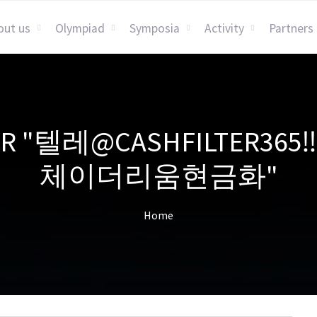
out us
Olympiad
Symposia
Activity
Partners
 FOR "텔레@CASHFILTER
체이더리움현금화"
Home