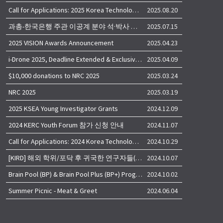
Call for Applications: 2025 Korea Technology Advisory Group (K-TAG)
2025.08.20
과총-한국은행 주관 이공계 분야 석·박사 학위자 대상 서베이
2025.07.15
2025 VISION Awards Announcement
2025.04.23
i-Drone 2025, Deadline Extended & Exclusive Opportunity to Travel to Korea!
2025.04.09
$10,000 donations to NRC 2025
2025.03.24
NRC 2025
2025.03.19
2025 KSEA Young Investigator Grants
2024.12.09
2024 KERC Youth Forum 참가 신청 안내
2024.11.07
Call for Applications: 2024 Korea Technology Advisory Group (K-TAG)
2024.10.29
[KIRD] 해외 학위/포닥 후 귀국한 연구자들(학교, 출연(연), 기업)의 경력개발 경험 공유 줌 세미나 안내
2024.10.07
Brain Pool (BP) & Brain Pool Plus (BP+) Programs
2024.10.02
Summer Picnic - Meat & Greet
2024.06.04