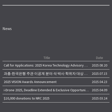
News
Title
Date
Call for Applications: 2025 Korea Technology Advisory Group (K-TAG)
2025.08.20
과총-한국은행 주관 이공계 분야 석·박사 학위자 대상 서베이
2025.07.15
2025 VISION Awards Announcement
2025.04.23
i-Drone 2025, Deadline Extended & Exclusive Opportunity to Travel to Korea!
2025.04.09
$10,000 donations to NRC 2025
2025.03.24