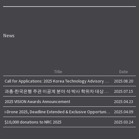
News
Title
Date
Call for Applications: 2025 Korea Technology Advisory Group (K-TAG)
2025.08.20
과총-한국은행 주관 이공계 분야 석·박사 학위자 대상 서베이
2025.07.15
2025 VISION Awards Announcement
2025.04.23
i-Drone 2025, Deadline Extended & Exclusive Opportunity to Travel to Korea!
2025.04.09
$10,000 donations to NRC 2025
2025.03.24