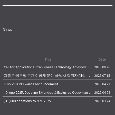
News
Title
Date
Call for Applications: 2025 Korea Technology Advisory Group (K-TAG)
2025.08.20
과총-한국은행 주관 이공계 분야 석·박사 학위자 대상 서베이
2025.07.15
2025 VISION Awards Announcement
2025.04.23
i-Drone 2025, Deadline Extended & Exclusive Opportunity to Travel to Korea!
2025.04.09
$10,000 donations to NRC 2025
2025.03.24