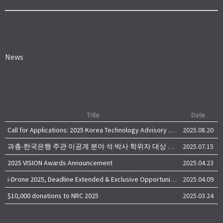
News
Title
Date
Call for Applications: 2025 Korea Technology Advisory Group (K-TAG)
2025.08.20
과총-한국은행 주관 이공계 분야 석·박사 학위자 대상 서베이
2025.07.15
2025 VISION Awards Announcement
2025.04.23
i-Drone 2025, Deadline Extended & Exclusive Opportunity to Travel to Korea!
2025.04.09
$10,000 donations to NRC 2025
2025.03.24